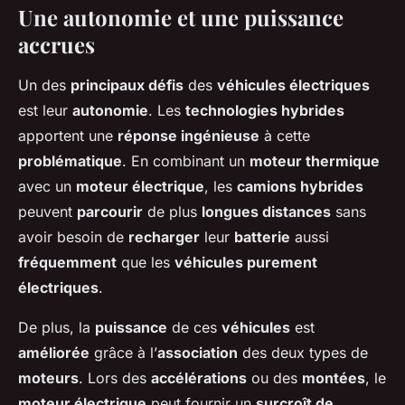
Une autonomie et une puissance
accrues
Un des
principaux défis
des
véhicules électriques
est leur
autonomie
. Les
technologies hybrides
apportent une
réponse ingénieuse
à cette
problématique
. En combinant un
moteur thermique
avec un
moteur électrique
, les
camions hybrides
peuvent
parcourir
de plus
longues distances
sans
avoir besoin de
recharger
leur
batterie
aussi
fréquemment
que les
véhicules purement
électriques
.
De plus, la
puissance
de ces
véhicules
est
améliorée
grâce à l’
association
des deux types de
moteurs
. Lors des
accélérations
ou des
montées
, le
moteur électrique
peut fournir un
surcroît de