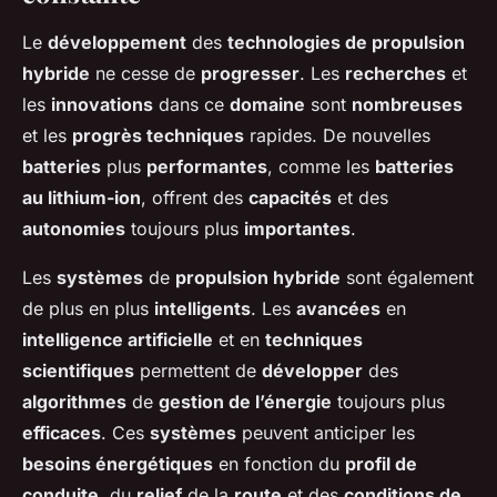
Le
développement
des
technologies de propulsion
hybride
ne cesse de
progresser
. Les
recherches
et
les
innovations
dans ce
domaine
sont
nombreuses
et les
progrès techniques
rapides. De nouvelles
batteries
plus
performantes
, comme les
batteries
au lithium-ion
, offrent des
capacités
et des
autonomies
toujours plus
importantes
.
Les
systèmes
de
propulsion hybride
sont également
de plus en plus
intelligents
. Les
avancées
en
intelligence artificielle
et en
techniques
scientifiques
permettent de
développer
des
algorithmes
de
gestion de l’énergie
toujours plus
efficaces
. Ces
systèmes
peuvent anticiper les
besoins énergétiques
en fonction du
profil de
conduite
, du
relief
de la
route
et des
conditions de