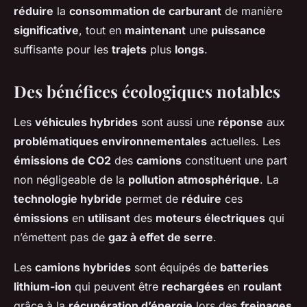
réduire
la
consommation de carburant
de manière
significative
, tout en
maintenant
une
puissance
suffisante pour les
trajets
plus
longs
.
Des bénéfices écologiques notables
Les
véhicules hybrides
sont aussi une
réponse
aux
problématiques environnementales
actuelles. Les
émissions de CO2
des
camions
constituent une part
non négligeable de la
pollution atmosphérique
. La
technologie hybride
permet de
réduire
ces
émissions
en
utilisant
des
moteurs électriques
qui
n’émettent pas de
gaz à effet de serre
.
Les
camions hybrides
sont équipés de
batteries
lithium-ion
qui peuvent être
rechargées
en
roulant
grâce à la
récupération d’énergie
lors des
freinages