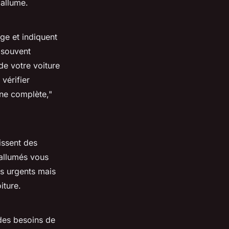
'allume.
ge et indiquent
 souvent
de votre voiture
 vérifier
ne complète,"
issent des
 allumés vous
s urgents mais
iture.
 des besoins de