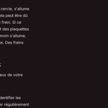
cercle, s'allume
la peut être dû
frein. Si ce
tat des plaquettes
émoin s'allume,
ge. Des freins
x
neux de votre
entifier les
er régulièrement