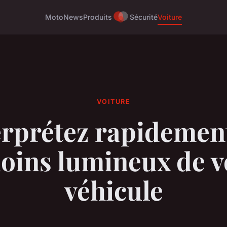
Moto
News
Produits
Sécurité
Voiture
VOITURE
erprétez rapidement
oins lumineux de v
véhicule