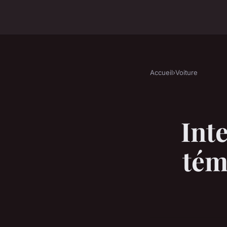
Accueil
›
Voiture
Int
tém