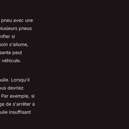
e pneu avec une
plusieurs pneus
nfler si
oin s'allume,
sante peut
 véhicule.
ile. Lorsqu'il
ous devriez
. Par exemple, si
ge de s'arrêter à
uile insuffisant