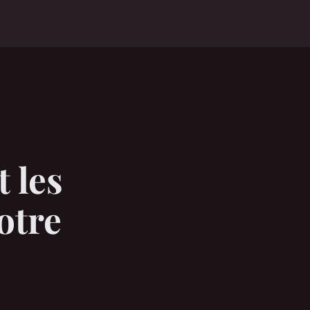
 les
otre