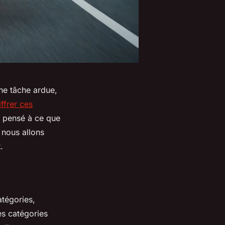
ne tâche ardue,
ffrer ces
à pensé à ce que
, nous allons
.
atégories,
es catégories