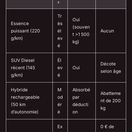
₂
Tr
Oui
Essence
ès
(souven
puissant (220
él
Aucun
t >1 500
g/km)
ev
kg)
é
SUV Diesel
Él
Décote
récent (145
ev
Oui
selon âge
g/km)
é
Hybride
M
Absorbé
Abatteme
rechargeable
od
par
nt de 200
(50 km
ér
déducti
kg
d’autonomie)
é
on
Ex
0 € de