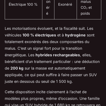
on
malus
Électrique 100 %
Exonéré
ér
CO₂ et
é
poids
Les motorisations évoluent, et la fiscalité suit. Les
véhicules
100 % électriques
et à
hydrogène
sont
totalement exonérés des deux composantes du
malus. C’est un signal fort pour la transition
énergétique. Les
hybrides rechargeables
, elles,
bénéficient d’un traitement particulier : une déduction
de
200 kg
sur la masse est automatiquement
appliquée, ce qui peut suffire à faire passer un SUV
juste en dessous du seuil de 1 500 kg.
Cette disposition incite clairement à l’achat de
modèles plus propres, même d’occasion. Une famille
qui vise un SUV hybride de 1 680 kg se retrouvera en