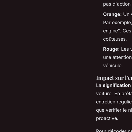
pas d'action
Orange:
Un v
Par exemple,
engine". Ces 
coûteuses.
Rouge:
Les v
une attention
véhicule.
Impact sur l'
La
significatio
voiture. En prêt
entretien réguli
que vérifier le 
proactive.
Pour décoder ce