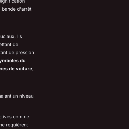
gnification
la bande d'arrêt
uciaux. Ils
ettant de
yant de pression
ymboles du
nes de voiture
,
nalant un niveau
actives comme
 ne requièrent