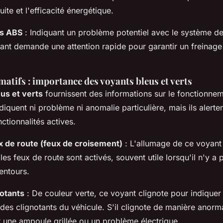
ite et l'efficacité énergétique.
ns ABS
: Indiquant un problème potentiel avec le système de
ant demande une attention rapide pour garantir un freinage
atifs : importance des voyants bleus et verts
us et verts
fournissent des informations sur le fonctionne
indiquent ni problème ni anomalie particulière, mais ils alert
nctionnalités actives.
x de route (feux de croisement)
: L'allumage de ce voyant 
es feux de route sont activés, souvent utile lorsqu'il n'y a 
entours.
notants
: De couleur verte, ce voyant clignote pour indiquer 
es clignotants du véhicule. S'il clignote de manière anorma
r une ampoule grillée ou un problème électrique.