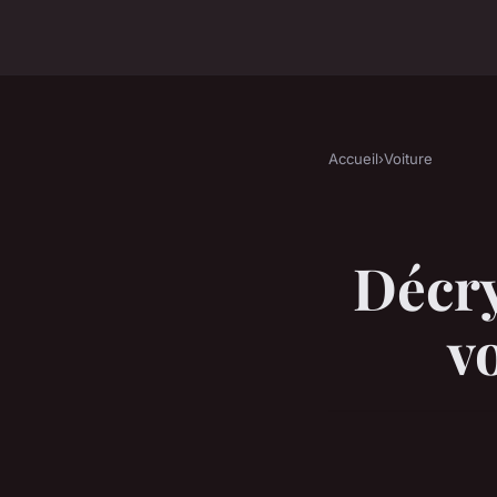
Accueil
›
Voiture
Décry
vo