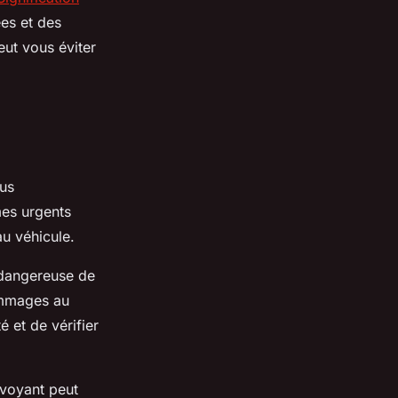
ées et des
eut vous éviter
lus
mes urgents
u véhicule.
 dangereuse de
ommages au
é et de vérifier
 voyant peut