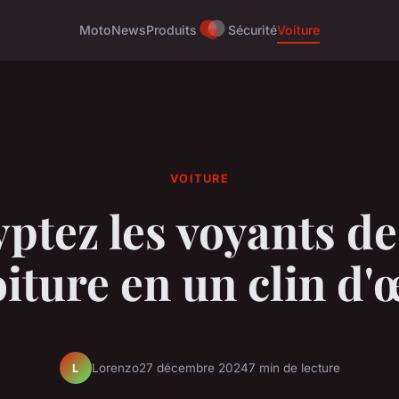
Moto
News
Produits
Sécurité
Voiture
VOITURE
ptez les voyants de
iture en un clin d'
Lorenzo
27 décembre 2024
7 min de lecture
L