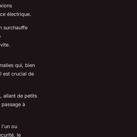
exions
ce électrique.
n surchauffe
e
vite.
alies qui, bien
 est crucial de
 allant de petits
n passage à
 l'un ou
curité, le