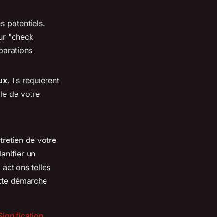
 potentiels.
ur "check
parations
ux
. Ils requièrent
lle de votre
tretien de votre
anifier un
 actions telles
ette démarche
Signification