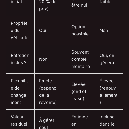
initial
20 % du
faible
être nul)
prix)
Propriét
Option
é du
Oui
Non
possible
véhicule
Souvent
Entretien
Oui, en
Non
complé
inclus ?
général
mentaire
Flexibilit
Faible
Élevée
Élevée
é de
(dépend
(renouv
(end of
change
de la
ellement
lease)
ment
revente)
)
Valeur
Estimée
Incluse
À gérer
résiduell
en
dans le
seul